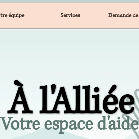
tre équipe
Services
Demande de 
À l'Alliée
À l'Alliée
Votre espace d'aide