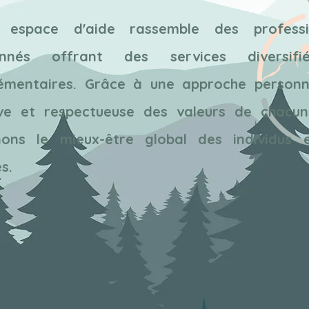
 espace d'aide rassemble des professi
onnés offrant des services diversif
émentaires. Grâce à une approche personna
sive et respectueuse des valeurs de chacun
nons le mieux-être global des individus 
s.