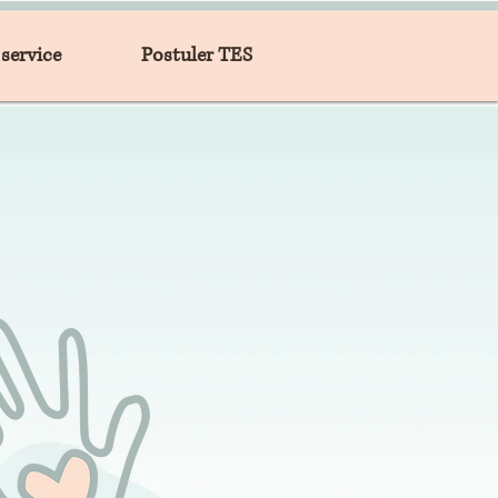
service
Postuler TES