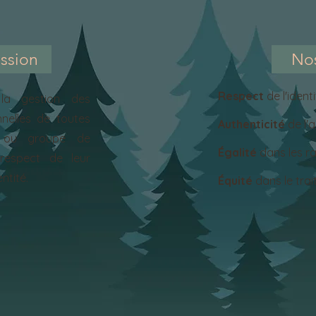
ssion
Nos
Respect
de l'ident
a gestion des
nelles de toutes
Authenticité
de l'
es ou groupe de
Égalité
dans les r
respect de leur
ntité.
Équité
dans le tr