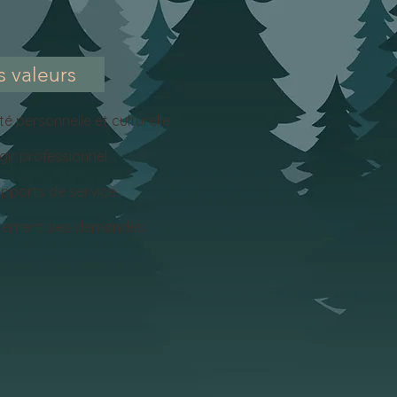
 valeurs
ité personnelle et culturelle
agir professionnel
apports de service
aitement des demandes