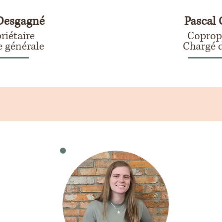
 Desgagné
Pascal
riétaire
Copropr
e générale
Chargé d