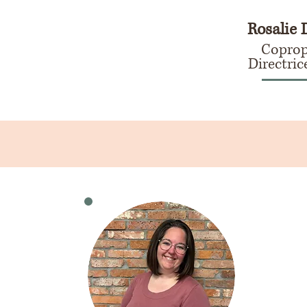
Rosalie
Coprop
Directric