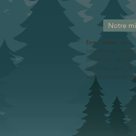
Notre mi
Être l'Alliée
dans l
compétences relation
personnes, famill
personnes dans le 
personnalité et leur ide