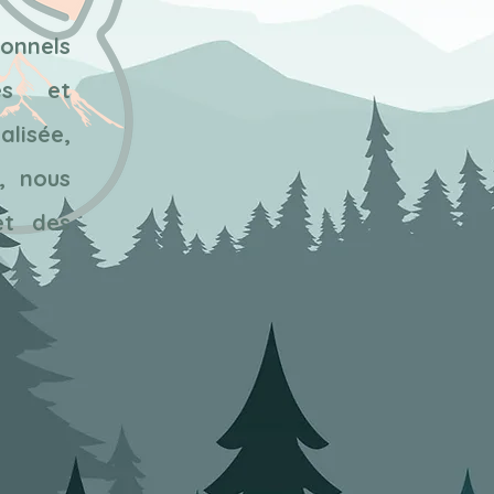
onnels
iés et
lisée,
, nous
et des