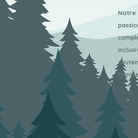
Notre
passi
compl
inclu
soute
famille