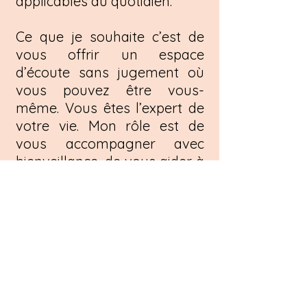
applicables au quotidien.
Ce que je souhaite c’est de
vous offrir un espace
d’écoute sans jugement où
vous pouvez être vous-
même. Vous êtes l’expert de
votre vie. Mon rôle est de
vous accompagner avec
bienveillance, de vous aider à
mieux comprendre ce que
vous vivez et de vous
proposer des pistes de
réflexion et d’action qui ont
du sens pour vous. À travers
une présence authentique,
une écoute empathique et
une approche respectueuse,